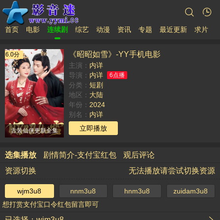
首页
电影
连续剧
综艺
动漫
资讯
专题
最近更新
求片
《昭昭如雪》-YY手机电影
6.0分
主演：
内详
导演：
内详
6点播
分类：
短剧
地区：
大陆
年份：
2024
别名：
内详
TAG：
立即播放
古装仙侠更新全集
选集播放
剧情简介-支付宝红包
观后评论
资源切换
无法播放请尝试切换资源
wjm3u8
nnm3u8
hnm3u8
zuidam3u8
想打赏支付宝口令红包留言即可
已选择：wjm3u8