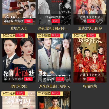
反转爽剧更新全
古装仙侠更新全
20⊙
19⊙
12⊙
第41-60集完结-
集-
集-
爱地久天长
深夜出急诊碰到小奶狗陪妻子做手术
逆袭之状元回乡
6.0分
6.2分
7.0分
2025短剧
2024短剧
2024短剧
古装仙侠更新全
12⊙
11⊙
10⊙
第61-77集完结-
更新全集-
集-
你的朱砂痣
原来我是豪门继承人
昭昭殊荣
7.8分
6.0分
2025短剧
2025短剧