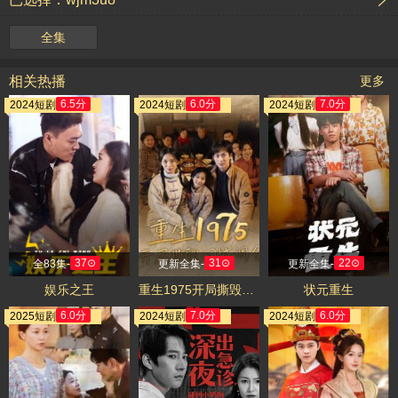
全集
相关热播
更多
6.5分
6.0分
7.0分
2024短剧
2024短剧
2024短剧
37⊙
31⊙
22⊙
全83集-
更新全集-
更新全集-
娱乐之王
重生1975开局撕毁回城调令
状元重生
6.0分
7.0分
6.0分
2025短剧
2024短剧
2024短剧