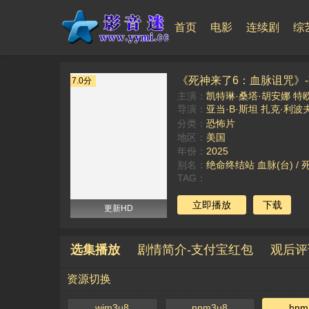
首页
电影
连续剧
综
《死神来了6：血脉诅咒》-
7.0分
主演：
凯特琳·桑塔·胡安娜
特
导演：
亚当·B·斯坦
扎克·利波
分类：
恐怖片
地区：
美国
年份：
2025
别名：
绝命终结站 血脉(台) / 死神来了：血脉(港) / 死神
TAG：
立即播放
下载
更新HD
选集播放
剧情简介-支付宝红包
观后评
资源切换
wjm3u8
nnm3u8
hnm