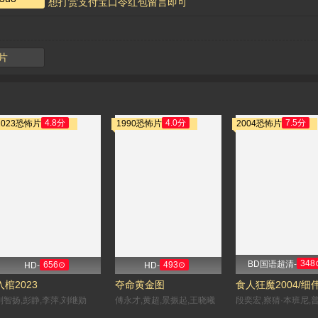
想打赏支付宝口令红包留言即可
片
4.8分
4.0分
7.5分
2023恐怖片
1990恐怖片
2004恐怖片
348
BD国语超清-
656⊙
493⊙
HD-
HD-
入棺2023
夺命黄金图
食人狂魔2004/细
刘智扬,彭静,李萍,刘继勋
傅永才,黄超,景振起,王晓曦