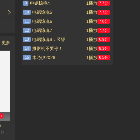
电锯惊魂4
1播放
9
7.7分
电锯惊魂5
1播放
10
7.7分
电锯惊魂6
1播放
11
7.8分
电锯惊魂7
1播放
12
7.7分
电锯惊魂8：竖锯
1播放
13
6.9分
更多
摄影机不要停！
1播放
14
8.3分
木乃伊2026
1播放
15
6.5分
⊙
伟
段奕宏,察猜·本班尼,普林西尼·拉塔娜索菲,张少华