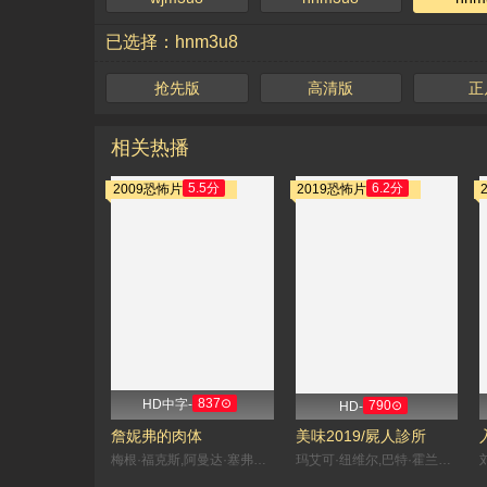
已选择：hnm3u8
抢先版
高清版
正
相关热播
5.5分
6.2分
2009恐怖片
2019恐怖片
837⊙
HD中字-
790⊙
HD-
詹妮弗的肉体
美味2019/屍人診所
梅根·福克斯,阿曼达·塞弗里德,约翰尼·西蒙斯,亚当·布罗迪,Sal Cortez,Ryan Levine,胡安·雷丁格尔,Colin Askey,克里斯·帕拉特,Juno Rinaldi,凯尔·加尔纳,J·K·西蒙斯,艾米·塞德丽丝,辛西娅·斯蒂文森,Nicole Leduc,阿曼·乔哈尔,凯利·格泽尔,梅根·查彭提尔,田· 薇拉莉,艾米丽·坦南特,伊芙·哈洛,Michael Brock,格内维夫·布彻纳,阿德里安·霍夫,加布里埃尔·罗斯,比尔·法格巴克,凯茜·卡瓦蒂妮,Lanei Chapman,维基
玛艾可·纽维尔,巴特·霍兰德斯,本杰明·莱蒙,克拉拉·克莱曼斯,安妮可·克里斯蒂安斯,艾力克·高敦,约书亚·鲁宾,泰克·尼古拉,汤姆·奥德纳尔特,努尔丁·法拉西,Dimitri,'Vegas',Thivaios,路易丝·贝尔热斯,斯蒂金·范·奥斯塔,伊莎贝尔·范·赫克,汉内洛尔·文斯,简·道恩斯,乔纳斯·戈瓦特斯,埃里克·卡邦戈