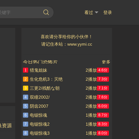
看过
登录
喜欢请分享给你的小伙伴！
德
布瑞克·巴辛格
托尼·托德
艾普尔·特莱克
马克斯·洛伊德-琼斯
艾利克斯
请记住本站：www.yymi.cc
今日热门恐怖片
更多
猎鬼姐妹
2播放
1
4.6分
生化危机3：灭绝
2播放
2
7.3分
三更2/残酷な朝
2播放
3
7.1分
双瞳2002/
2播放
4
7.6分
阴齿2007
2播放
5
6.0分
电锯惊魂
1播放
6
8.7分
电锯惊魂2
1播放
7
8.3分
换资源
电锯惊魂3
1播放
8
8.0分