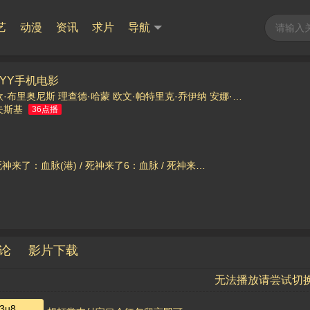
艺
动漫
资讯
求片
导航
YY手机电影
欧·布里奥尼斯
理查德·哈蒙
欧文·帕特里克·乔伊纳
安娜·洛尔
莱亚·吉斯特
夫斯基
36点播
来了6：血脉 / 死神来了6：血统 / 死神来了6 / 绝命终结站6 / Final Destination 6
论
影片下载
无法播放请尝试切
3u8