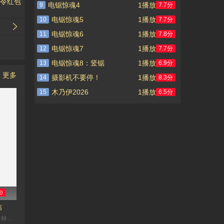
令红包
电锯惊魂4
1播放
9
7.7分
电锯惊魂5
1播放
10
7.7分
电锯惊魂6
1播放
11
7.8分
电锯惊魂7
1播放
12
7.7分
电锯惊魂8：竖锯
1播放
13
6.9分
更多
摄影机不要停！
1播放
14
8.3分
木乃伊2026
1播放
15
6.5分
⊙
伟
段奕宏,察猜·本班尼,普林西尼·拉塔娜索菲,张少华