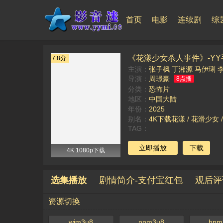
首页
电影
连续剧
综
《花漾少女杀人事件》-Y
7.8分
主演：
张子枫
丁湘源
马伊琍
导演：
周璟豪
8点播
分类：
恐怖片
地区：
中国大陆
年份：
2025
别名：
4K下载花漾 / 花滑少女 / Gir
TAG：
立即播放
下载
4K 1080p下载
选集播放
剧情简介-支付宝红包
观后评
资源切换
wjm3u8
nnm3u8
hnm