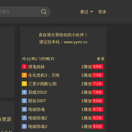
看过
登录
喜欢请分享给你的小伙伴！
请记住本站：www.yymi.cc
今日热门恐怖片
更多
猎鬼姐妹
2播放
1
4.6分
生化危机3：灭绝
2播放
2
7.3分
三更2/残酷な朝
2播放
3
7.1分
双瞳2002/
2播放
4
7.6分
阴齿2007
2播放
5
6.0分
电锯惊魂
1播放
6
8.7分
电锯惊魂2
1播放
7
8.3分
换资源
电锯惊魂3
1播放
8
8.0分