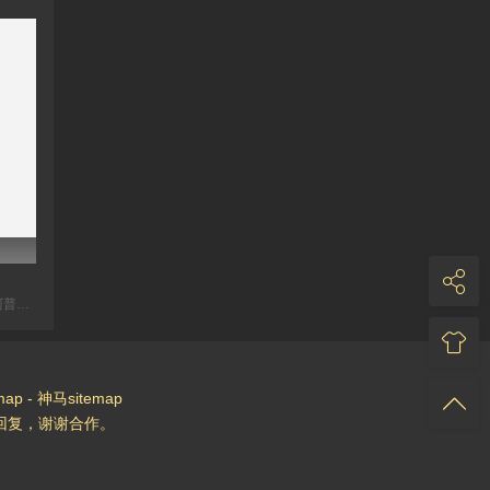
杰丝·威克斯勒,哈尔·阿普尔曼,乔什·帕斯,林尼·冯·多伦
map
-
神马sitemap
回复，谢谢合作。