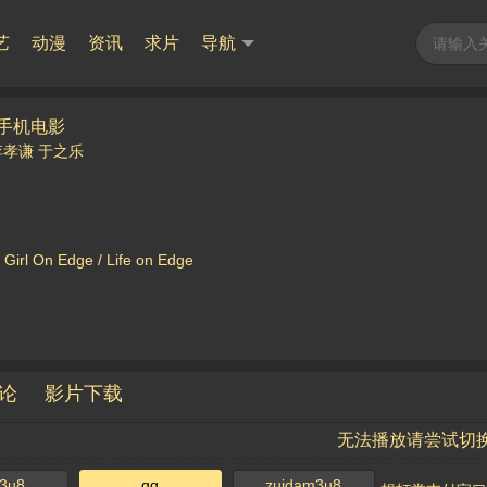
艺
动漫
资讯
求片
导航
Y手机电影
李孝谦
于之乐
l On Edge / Life on Edge
论
影片下载
无法播放请尝试切
3u8
qq
zuidam3u8