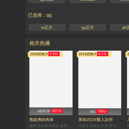
已选择：qq
tx正片
qy正片
yk
相关热播
5.5分
6.2分
2009恐怖片
2019恐怖片
837⊙
HD中字-
790⊙
HD-
詹妮弗的肉体
美味2019/屍人診所
梅根·福克斯,阿曼达·塞弗里德,约翰尼·西蒙斯,亚当·布罗迪,Sal Cortez,Ryan Levine,胡安·雷丁格尔,Colin Askey,克里斯·帕拉特,Juno Rinaldi,凯尔·加尔纳,J·K·西蒙斯,艾米·塞德丽丝,辛西娅·斯蒂文森,Nicole Leduc,阿曼·乔哈尔,凯利·格泽尔,梅根·查彭提尔,田· 薇拉莉,艾米丽·坦南特,伊芙·哈洛,Michael Brock,格内维夫·布彻纳,阿德里安·霍夫,加布里埃尔·罗斯,比尔·法格巴克,凯茜·卡瓦蒂妮,Lanei Chapman,维基
玛艾可·纽维尔,巴特·霍兰德斯,本杰明·莱蒙,克拉拉·克莱曼斯,安妮可·克里斯蒂安斯,艾力克·高敦,约书亚·鲁宾,泰克·尼古拉,汤姆·奥德纳尔特,努尔丁·法拉西,Dimitri,'Vegas',Thivaios,路易丝·贝尔热斯,斯蒂金·范·奥斯塔,伊莎贝尔·范·赫克,汉内洛尔·文斯,简·道恩斯,乔纳斯·戈瓦特斯,埃里克·卡邦戈