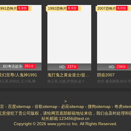
6.9分
6.9分
6.0分
1991恐怖片
1992恐怖片
2007恐怖片
261⊙
BD粤语超清-
237⊙
234⊙
HD-
HD-
灵幻至尊/人鬼神1991
鬼打鬼之黄金道士/捉鬼罗汉1992
阴齿2007
林正英,郑则仕,王小凤,黎姿,金十二,陈龙,钟发
林正英,沈威,罗慧娟,金十二,李辉,陈志文,陈龙,楼南光
>
言
-
百度sitemap
-
谷歌sitemap
-
必应sitemap
-
搜狗sitemap
-
奇虎site
无意侵犯了贵公司版权，请给网页底部邮箱地址来信，我们会及时处理和
站长邮箱:123456@test.cn
Copyright © 2026 www.yymi.cc Inc.
All Rights Reserved.