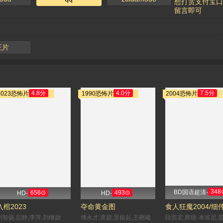
想打赏支付宝口
留言即可
正片
4.8分
4.0分
7.5分
2023恐怖片
1990恐怖片
2004恐怖片
348
BD国语超清-
656⊙
493⊙
HD-
HD-
入棺2023
夺命黄金图
食人狂魔2004/细
刘智扬,彭静,李萍,刘继勋
傅永才,黄超,景振起,王晓曦