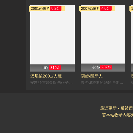
8.2分
4.0分
2001恐怖片
2007恐怖片
287⊙
高清-
319⊙
HD-
汉尼拔2001/人魔
阴齿/阴牙人
安东尼·霍普金斯,朱丽安·摩尔,加里·奥德曼,雷·利奥塔
杰丝·威克斯勒,约翰·亨斯利,乔什·帕斯,哈尔·阿普尔曼
最近更新
-
反馈留
若本站收录内容