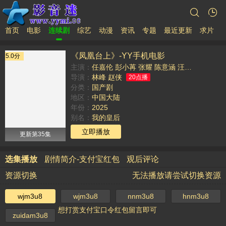
首页
电影
连续剧
综艺
动漫
资讯
专题
最近更新
求片
《凤凰台上》-YY手机电影
5.0分
主演：
任嘉伦
彭小苒
张耀
陈意涵
汪卓成
鹤男
刘
导演：
林峰
赵侠
20点播
分类：
国产剧
地区：
中国大陆
年份：
2025
别名：
我的皇后
TAG：
立即播放
更新第35集
选集播放
剧情简介-支付宝红包
观后评论
资源切换
无法播放请尝试切换资源
wjm3u8
wjm3u8
nnm3u8
hnm3u8
想打赏支付宝口令红包留言即可
zuidam3u8