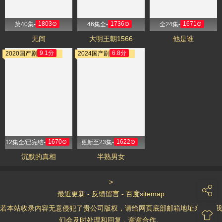
1803⊙
1736⊙
1671⊙
第40集-
46集全-
全24集-
无间
大明王朝1566
他是谁
9.1分
6.8分
2020国产剧
2024国产剧
1670⊙
1622⊙
12集全/已完结-
更新至23集-
沉默的真相
半熟男女
>
最近更新
-
反馈留言
-
百度sitemap
若本站收录内容无意侵犯了贵公司版权，请给网页底部邮箱地址来信，我
们会及时处理和回复，谢谢合作。