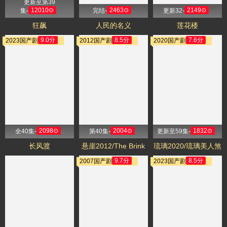
更新至第39
12010⊙
2463⊙
2149⊙
集-
完结-
更新32-
狂飙
人民的名义
莲花楼
9.0分
8.5分
7.6分
2023国产剧
2012国产剧
2020国产剧
2098⊙
2004⊙
1832⊙
全40集-
第40集-
更新至59集-
长风渡
悬崖2012/The Brink
琉璃2020/琉璃美人煞
9.7分
8.5分
2007国产剧
2023国产剧