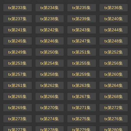
tx第233集
tx第234集
tx第235集
tx第236集
tx第237集
tx第238集
tx第239集
tx第240集
tx第241集
tx第242集
tx第243集
tx第244集
tx第245集
tx第246集
tx第247集
tx第248集
tx第249集
tx第250集
tx第251集
tx第252集
tx第253集
tx第254集
tx第255集
tx第256集
tx第257集
tx第258集
tx第259集
tx第260集
tx第261集
tx第262集
tx第263集
tx第264集
tx第265集
tx第266集
tx第267集
tx第268集
tx第269集
tx第270集
tx第271集
tx第272集
tx第273集
tx第274集
tx第275集
tx第276集
tx第277集
tx第278集
tx第279集
tx第280集