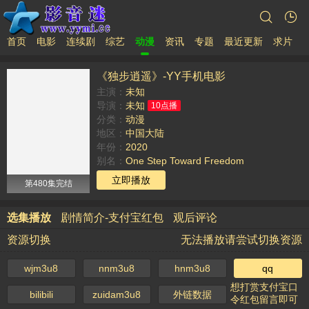
首页
电影
连续剧
综艺
动漫
资讯
专题
最近更新
求片
《独步逍遥》-YY手机电影
主演：
未知
导演：
未知
10点播
分类：
动漫
地区：
中国大陆
年份：
2020
别名：
One Step Toward Freedom
TAG：
立即播放
第480集完结
选集播放
剧情简介-支付宝红包
观后评论
资源切换
无法播放请尝试切换资源
wjm3u8
nnm3u8
hnm3u8
qq
想打赏支付宝口
bilibili
zuidam3u8
外链数据
令红包留言即可