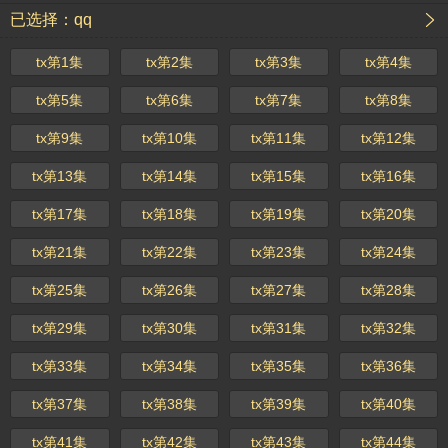
已选择：qq
tx第1集
tx第2集
tx第3集
tx第4集
tx第5集
tx第6集
tx第7集
tx第8集
tx第9集
tx第10集
tx第11集
tx第12集
tx第13集
tx第14集
tx第15集
tx第16集
tx第17集
tx第18集
tx第19集
tx第20集
tx第21集
tx第22集
tx第23集
tx第24集
tx第25集
tx第26集
tx第27集
tx第28集
tx第29集
tx第30集
tx第31集
tx第32集
tx第33集
tx第34集
tx第35集
tx第36集
tx第37集
tx第38集
tx第39集
tx第40集
tx第41集
tx第42集
tx第43集
tx第44集