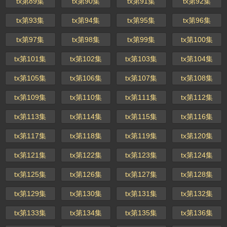
tx第89集
tx第90集
tx第91集
tx第92集
tx第93集
tx第94集
tx第95集
tx第96集
tx第97集
tx第98集
tx第99集
tx第100集
tx第101集
tx第102集
tx第103集
tx第104集
tx第105集
tx第106集
tx第107集
tx第108集
tx第109集
tx第110集
tx第111集
tx第112集
tx第113集
tx第114集
tx第115集
tx第116集
tx第117集
tx第118集
tx第119集
tx第120集
tx第121集
tx第122集
tx第123集
tx第124集
tx第125集
tx第126集
tx第127集
tx第128集
tx第129集
tx第130集
tx第131集
tx第132集
tx第133集
tx第134集
tx第135集
tx第136集