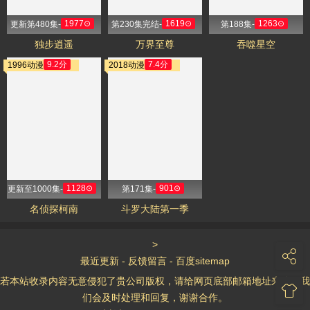
1977⊙
1619⊙
1263⊙
更新第480集-
第230集完结-
第188集-
独步逍遥
万界至尊
吞噬星空
9.2分
7.4分
1996动漫
2018动漫
1128⊙
901⊙
更新至1000集-
第171集-
名侦探柯南
斗罗大陆第一季
>
最近更新
-
反馈留言
-
百度sitemap
若本站收录内容无意侵犯了贵公司版权，请给网页底部邮箱地址来信，我
们会及时处理和回复，谢谢合作。