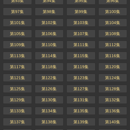
第93集
第94集
第95集
第96集
第97集
第98集
第99集
第100集
第101集
第102集
第103集
第104集
第105集
第106集
第107集
第108集
第109集
第110集
第111集
第112集
第113集
第114集
第115集
第116集
第117集
第118集
第119集
第120集
第121集
第122集
第123集
第124集
第125集
第126集
第127集
第128集
第129集
第130集
第131集
第132集
第133集
第134集
第135集
第136集
第137集
第138集
第139集
第140集