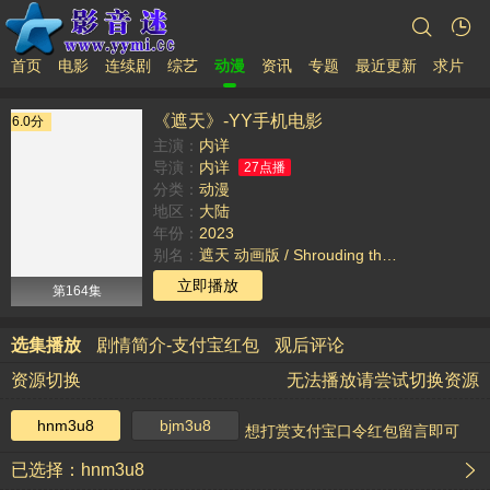
首页
电影
连续剧
综艺
动漫
资讯
专题
最近更新
求片
《遮天》-YY手机电影
6.0分
主演：
内详
导演：
内详
27点播
分类：
动漫
地区：
大陆
年份：
2023
别名：
遮天 动画版 / Shrouding the Heavens
TAG：
立即播放
第164集
选集播放
剧情简介-支付宝红包
观后评论
资源切换
无法播放请尝试切换资源
hnm3u8
bjm3u8
想打赏支付宝口令红包留言即可
已选择：hnm3u8