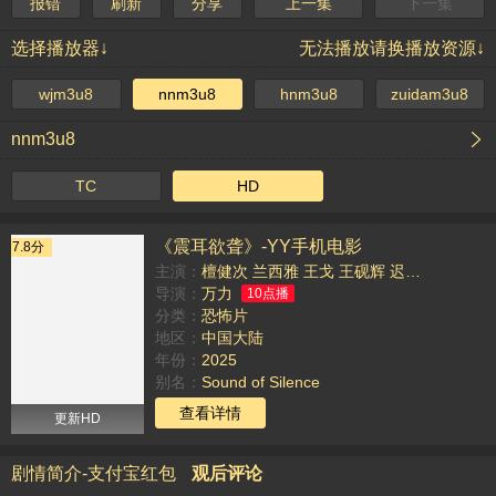
报错
刷新
分享
上一集
下一集
选择播放器↓
无法播放请换播放资源↓
wjm3u8
nnm3u8
hnm3u8
zuidam3u8
nnm3u8
TC
HD
《震耳欲聋》-YY手机电影
7.8分
主演：
檀健次
兰西雅
王戈
王砚辉
迟蓬
潘斌龙
李
导演：
万力
10点播
分类：
恐怖片
地区：
中国大陆
年份：
2025
别名：
Sound of Silence
TAG：
查看详情
更新HD
剧情简介-支付宝红包
观后评论