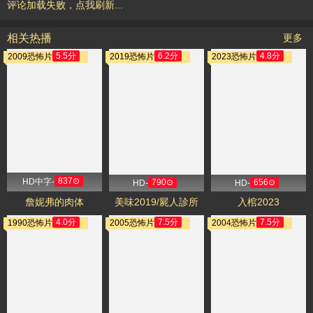
评论加载失败，
点我刷新
...
相关热播
更多
5.5分
6.2分
4.8分
2009恐怖片
2019恐怖片
2023恐怖片
837⊙
HD中字-
790⊙
656⊙
HD-
HD-
詹妮弗的肉体
美味2019/屍人診所
入棺2023
4.0分
7.5分
7.5分
1990恐怖片
2005恐怖片
2004恐怖片