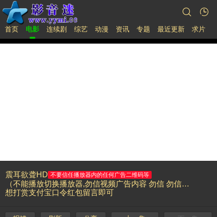
首页
电影
连续剧
综艺
动漫
资讯
专题
最近更新
求片
震耳欲聋HD
不要信任播放器内的任何广告二维码等
（不能播放切换播放器,勿信视频广告内容 勿信 勿信切记！）
想打赏支付宝口令红包留言即可