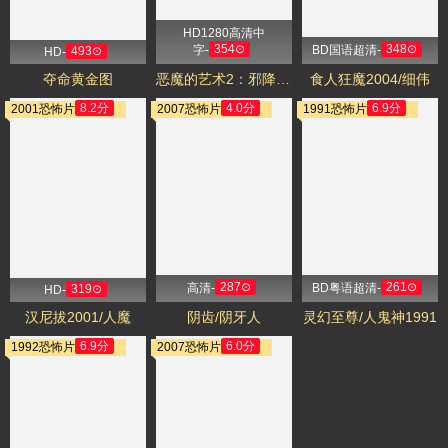
HD1280高清中
354⊙
348⊙
字-
BD国语超清-
493⊙
HD-
夺命黄金图
恶魔的艺术2：邪降2005/Long khong
食人狂魔2004/细伟
8.2分
4.0分
6.9分
2001恐怖片
2007恐怖片
1991恐怖片
287⊙
261⊙
高清-
BD粤语超清-
319⊙
HD-
汉尼拔2001/人魔
阴齿/阴牙人
灵幻至尊/人鬼神1991
6.9分
6.0分
1992恐怖片
2007恐怖片